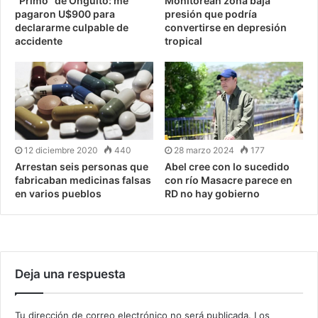
“Primo” de Onguito: me
Monitorean zona baja
pagaron U$900 para
presión que podría
declararme culpable de
convertirse en depresión
accidente
tropical
12 diciembre 2020
440
28 marzo 2024
177
Arrestan seis personas que
Abel cree con lo sucedido
fabricaban medicinas falsas
con río Masacre parece en
en varios pueblos
RD no hay gobierno
Deja una respuesta
Tu dirección de correo electrónico no será publicada.
Los