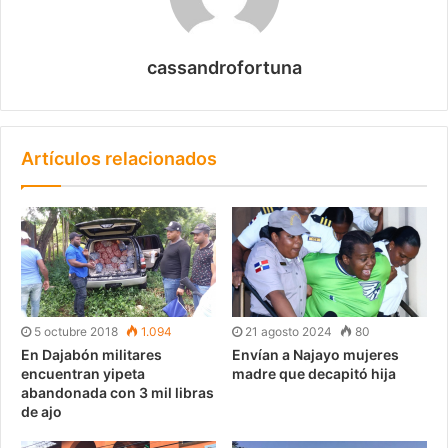
cassandrofortuna
Artículos relacionados
5 octubre 2018
1.094
21 agosto 2024
80
En Dajabón militares
Envían a Najayo mujeres
encuentran yipeta
madre que decapitó hija
abandonada con 3 mil libras
de ajo