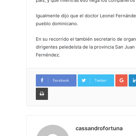
país, y que mientras eso llega los compañero
Igualmente dijo que el doctor Leonel Fernández
pueblo dominicano.
En su recorrido el también secretario de orga
dirigentes peledeísta de la provincia San Juan
Fernéndez.
Goo
Facebook
Twitter
Imprimir
cassandrofortuna