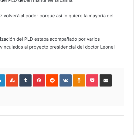
s del PLD deben mantener la calma.
 volverá al poder porque así lo quiere la mayoría del
nización del PLD estaba acompañado por varios
 vinculados al proyecto presidencial del doctor Leonel
gle+
LinkedIn
StumbleUpon
Tumblr
Pinterest
Reddit
VKontakte
Odnoklassniki
Pocket
Compartir por Correo