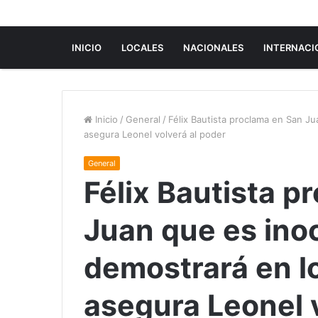
INICIO
LOCALES
NACIONALES
INTERNACI
Inicio
/
General
/
Félix Bautista proclama en San Ju
asegura Leonel volverá al poder
General
Félix Bautista p
Juan que es inoc
demostrará en lo
asegura Leonel 