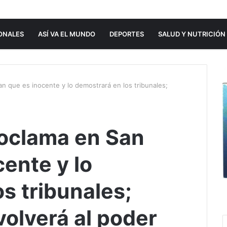
ONALES
ASÍ VA EL MUNDO
DEPORTES
SALUD Y NUTRICIÓN
an que es inocente y lo demostrará en los tribunales;
roclama en San
ente y lo
s tribunales;
volverá al poder