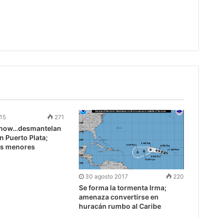
15
271
how…desmantelan
n Puerto Plata;
as menores
30 agosto 2017
220
Se forma la tormenta Irma;
amenaza convertirse en
huracán rumbo al Caribe