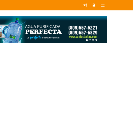
Random
Entrar
Sidebar
Article