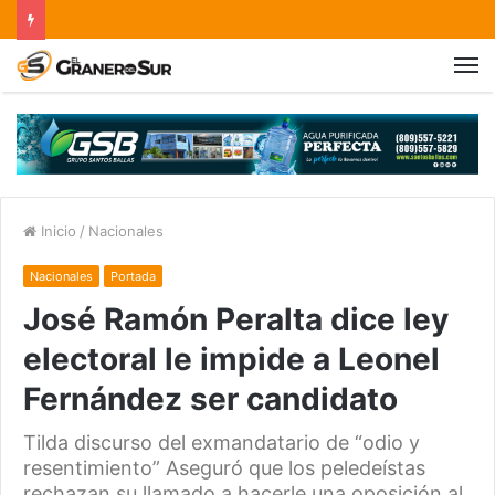
Inicio
/
Nacionales
Nacionales
Portada
José Ramón Peralta dice ley
electoral le impide a Leonel
Fernández ser candidato
Tilda discurso del exmandatario de “odio y
resentimiento” Aseguró que los peledeístas
rechazan su llamado a hacerle una oposición al