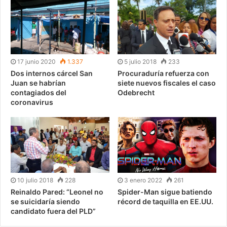
17 junio 2020
1.337
5 julio 2018
233
Dos internos cárcel San
Procuraduría refuerza con
Juan se habrían
siete nuevos fiscales el caso
contagiados del
Odebrecht
coronavirus
10 julio 2018
228
3 enero 2022
261
Reinaldo Pared: “Leonel no
Spider-Man sigue batiendo
se suicidaría siendo
récord de taquilla en EE.UU.
candidato fuera del PLD”