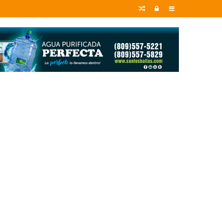
Random
Entrar
Sidebar
Article