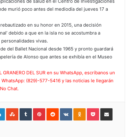
plicaciones de salud en el Centro de Investigaciones
de murió poco antes del mediodía del jueves 17 a
e rebautizado en su honor en 2015, una decisión
al’ debido a que en la isla no se acostumbra a
a personalidades vivas.
sede del Ballet Nacional desde 1965 y pronto guardará
 papelería de Alonso que antes se exhibía en el Museo
de EL GRANERO DEL SUR en su WhatsApp, escríbanos un
 WhatsApp: (829)-577-5416 y las noticias le llegarán
 No Chat.
gle+
LinkedIn
StumbleUpon
Tumblr
Pinterest
Reddit
VKontakte
Odnoklassniki
Pocket
Compartir por Correo