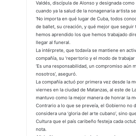
Valdés, discípula de Alonso y designada como s
cuando ya la salud de la nonagenaria artista s
‘No importa en qué lugar de Cuba, todos conoc
de ballet, su creación, y qué mejor que seguir
hemos aprendido los que hemos trabajado direc
llegar al funeral.
La intérprete, que todavía se mantiene en activo
compañía, su ‘repertorio y el modo de trabajar t
‘Es una responsabilidad, un compromiso aún ma
nosotros’, aseguró.
La compañía actuó por primera vez desde la mu
viernes en la ciudad de Matanzas, al este de
mantuvo como la mejor manera de honrar la m
Contrario a lo que se preveía, el Gobierno no d
considera una ‘gloria del arte cubano’, sino qu
Cultura que el país caribeño festeja cada octu
nota.