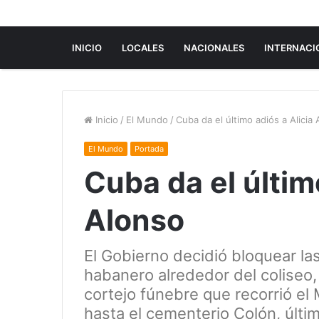
INICIO
LOCALES
NACIONALES
INTERNACI
Inicio
/
El Mundo
/
Cuba da el último adiós a Alicia
El Mundo
Portada
Cuba da el últim
Alonso
El Gobierno decidió bloquear las
habanero alrededor del coliseo,
cortejo fúnebre que recorrió el
hasta el cementerio Colón, últim