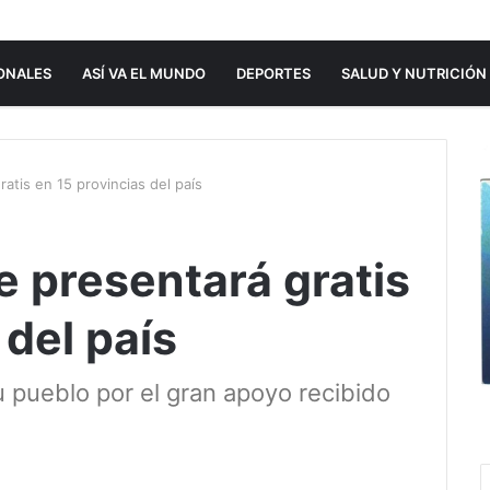
ONALES
ASÍ VA EL MUNDO
DEPORTES
SALUD Y NUTRICIÓN
tis en 15 provincias del país
 presentará gratis
 del país
u pueblo por el gran apoyo recibido