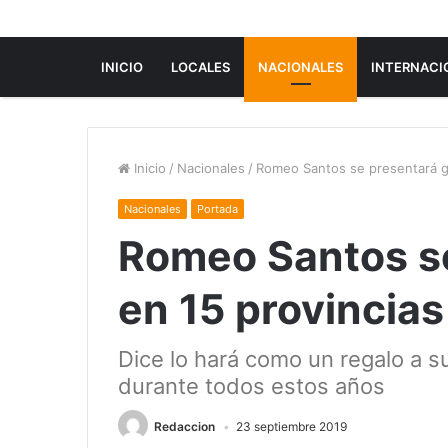
INICIO
LOCALES
NACIONALES
INTERNACI
Inicio
/
Nacionales
/
Romeo Santos se presentará gra
Nacionales
Portada
Romeo Santos se
en 15 provincias
Dice lo hará como un regalo a s
durante todos estos años
Redaccion
23 septiembre 2019