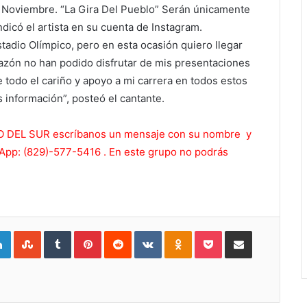
n Noviembre. “La Gira Del Pueblo” Serán únicamente
ndicó el artista en su cuenta de Instagram.
adio Olímpico, pero en esta ocasión quiero llegar
azón no han podido disfrutar de mis presentaciones
 todo el cariño y apoyo a mi carrera en todos estos
s información”, posteó el cantante.
ERO DEL SUR escríbanos un mensaje con su nombre y
sApp: (829)-577-5416 . En este grupo no podrás
gle+
LinkedIn
StumbleUpon
Tumblr
Pinterest
Reddit
VKontakte
Odnoklassniki
Pocket
Compartir por Correo