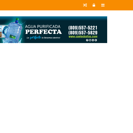
Random
Entrar
Sidebar
Article