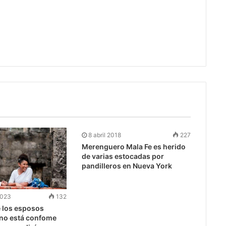
8 abril 2018
227
Merenguero Mala Fe es herido
de varias estocadas por
pandilleros en Nueva York
2023
132
e los esposos
no está confome