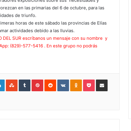
moradores exposiciones sobre sus necesidades y
rezcan en las primarias del 6 de octubre, para las
idades de triunfo.
imeras horas de este sábado las provincias de Elías
ar actividades debido a las lluvias.
ERO DEL SUR escríbanos un mensaje con su nombre y
sApp: (829)-577-5416 . En este grupo no podrás
gle+
LinkedIn
StumbleUpon
Tumblr
Pinterest
Reddit
VKontakte
Odnoklassniki
Pocket
Compartir por Correo