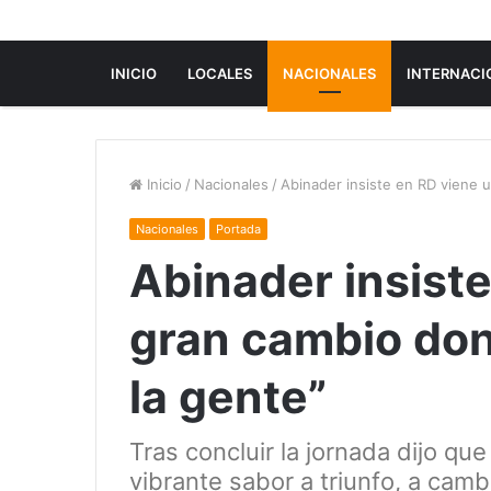
INICIO
LOCALES
NACIONALES
INTERNACI
Inicio
/
Nacionales
/
Abinader insiste en RD viene 
Nacionales
Portada
Abinader insist
gran cambio don
la gente”
Tras concluir la jornada dijo qu
vibrante sabor a triunfo, a camb