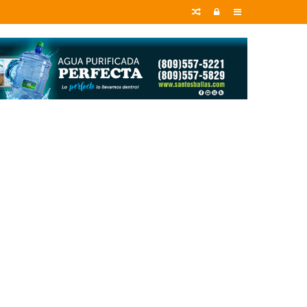
Random
Entrar
Sidebar
Article