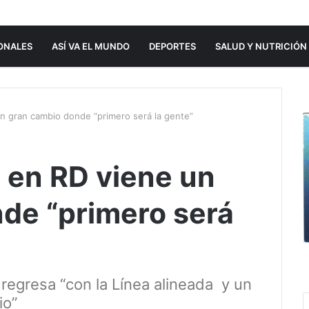
ONALES
ASÍ VA EL MUNDO
DEPORTES
SALUD Y NUTRICIÓN
un gran cambio donde “primero será la gente”
e en RD viene un
de “primero será
e regresa “con la Línea alineada y un
io”