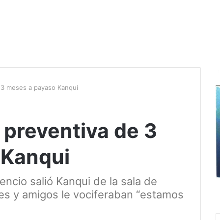
e 3 meses a payaso Kanqui
n preventiva de 3
 Kanqui
encio salió Kanqui de la sala de
res y amigos le vociferaban “estamos