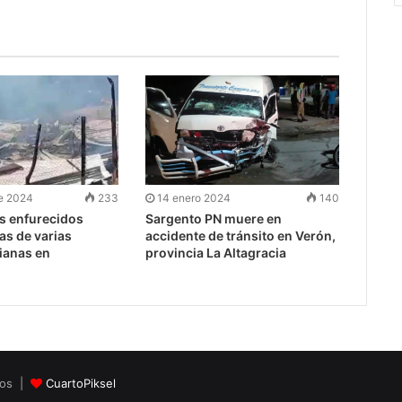
e 2024
233
14 enero 2024
140
s enfurecidos
Sargento PN muere en
s de varias
accidente de tránsito en Verón,
tianas en
provincia La Altagracia
dos |
CuartoPiksel