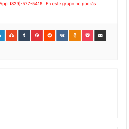
sApp: (829)-577-5416 . En este grupo no podrás
gle+
LinkedIn
StumbleUpon
Tumblr
Pinterest
Reddit
VKontakte
Odnoklassniki
Pocket
Compartir por Correo