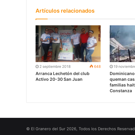
Artículos relacionados
2 septiembre 2018
648
19 noviembr
Arranca Lechetón del club
Dominicano
Activo 20-30 San Juan
queman casa
familias hai
Constanza
© El Granero del Sur 2026, Todos los Derechos Reserva