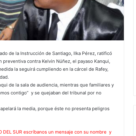
do de la Instrucción de Santiago, Ilka Pérez, ratificó
n preventiva contra Kelvin Núñez, el payaso Kanqui,
medida la seguirá cumpliendo en la cárcel de Rafey,
dad.
qui de la sala de audiencia, mientras que familiares y
amos contigo” y se quejaban del tribunal por no
apelará la media, porque éste no presenta peligros
ERO DEL SUR escríbanos un mensaje con su nombre y