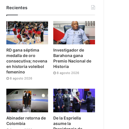
Recientes
RD gana séptima
Investigador de
medalla de oro
Barahona gana
consecutiva; novena
Premio Nacional de
en historia voleibol
Historia
femenino
8 agosto 2026
8 agosto 2026
Abinader retorna de
De la Espriella
Colombia
asume la
Presidencia de