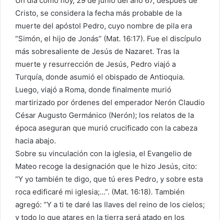
Un día como hoy, 29 de junio del año 67, después de
Cristo, se considera la fecha más probable de la
muerte del apóstol Pedro, cuyo nombre de pila era
“Simón, el hijo de Jonás” (Mat. 16:17). Fue el discípulo
más sobresaliente de Jesús de Nazaret. Tras la
muerte y resurrección de Jesús, Pedro viajó a
Turquía, donde asumió el obispado de Antioquia.
Luego, viajó a Roma, donde finalmente murió
martirizado por órdenes del emperador Nerón Claudio
César Augusto Germánico (Nerón); los relatos de la
época aseguran que murió crucificado con la cabeza
hacia abajo.
Sobre su vinculación con la iglesia, el Evangelio de
Mateo recoge la designación que le hizo Jesús, cito:
“Y yo también te digo, que tú eres Pedro, y sobre esta
roca edificaré mi iglesia;…”. (Mat. 16:18). También
agregó: “Y a ti te daré las llaves del reino de los cielos;
y todo lo que atares en la tierra será atado en los