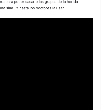
era para poder sacarle las grapas de la herida
a silla . Y hasta los doctores la usan