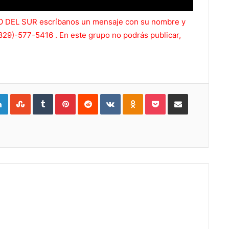
ERO DEL SUR escríbanos un mensaje con su nombre y
829)-577-5416 . En este grupo no podrás publicar,
gle+
LinkedIn
StumbleUpon
Tumblr
Pinterest
Reddit
VKontakte
Odnoklassniki
Pocket
Compartir por Correo