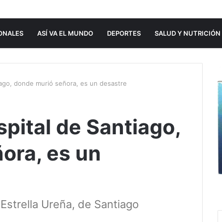
ONALES
ASÍ VA EL MUNDO
DEPORTES
SALUD Y NUTRICIÓN
ago, donde murió señora, es un desastre
pital de Santiago,
ora, es un
 Estrella Ureña, de Santiago