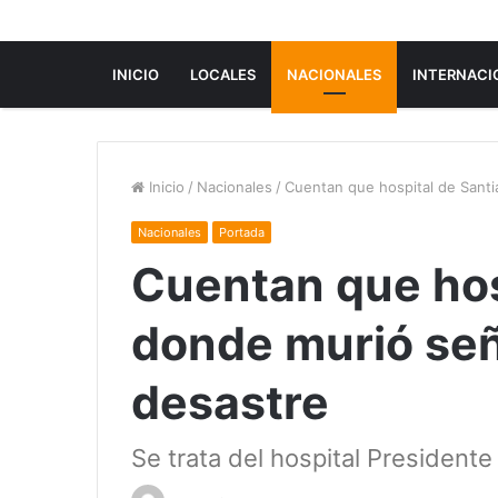
INICIO
LOCALES
NACIONALES
INTERNACI
Inicio
/
Nacionales
/
Cuentan que hospital de Santi
Nacionales
Portada
Cuentan que hos
donde murió señ
desastre
Se trata del hospital Presidente