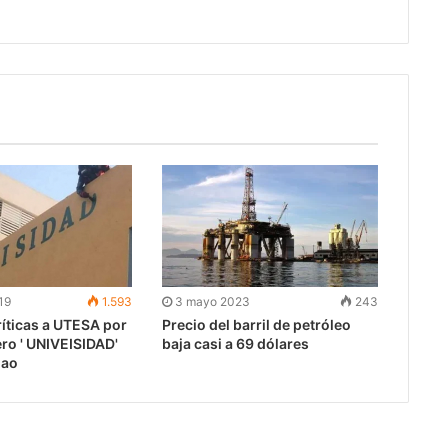
19
1.593
3 mayo 2023
243
ríticas a UTESA por
Precio del barril de petróleo
ero ' UNIVEISIDAD'
baja casi a 69 dólares
Mao