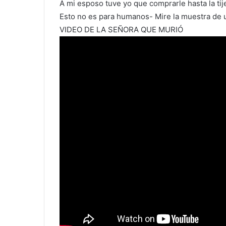
A mi esposo tuve yo que comprarle hasta la tij
Esto no es para humanos- Mire la muestra de un
VIDEO DE LA SEÑORA QUE MURIÓ