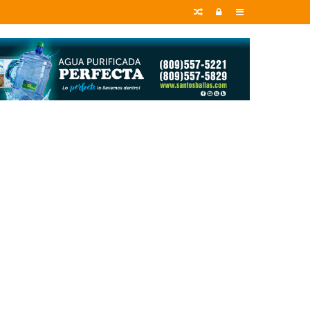
Random
Entrar
Sidebar
Article