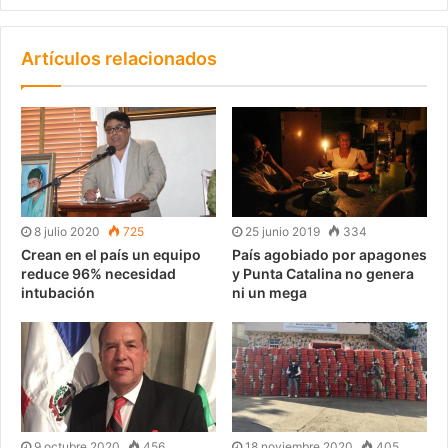
Artículos relacionados
8 julio 2020
725
25 junio 2019
334
Crean en el país un equipo
País agobiado por apagones
reduce 96% necesidad
y Punta Catalina no genera
intubación
ni un mega
9 octubre 2020
456
18 noviembre 2020
405