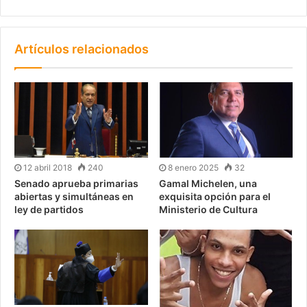
Artículos relacionados
12 abril 2018
240
8 enero 2025
32
Senado aprueba primarias
Gamal Michelen, una
abiertas y simultáneas en
exquisita opción para el
ley de partidos
Ministerio de Cultura