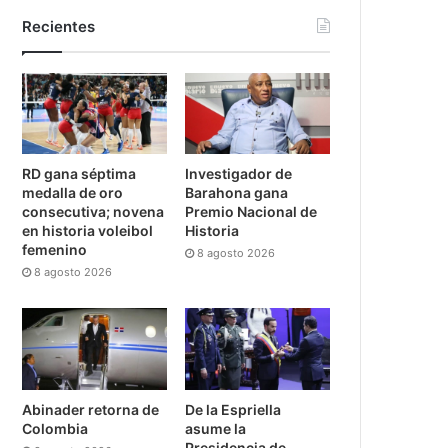
Recientes
RD gana séptima
Investigador de
medalla de oro
Barahona gana
consecutiva; novena
Premio Nacional de
en historia voleibol
Historia
femenino
8 agosto 2026
8 agosto 2026
Abinader retorna de
De la Espriella
Colombia
asume la
Presidencia de