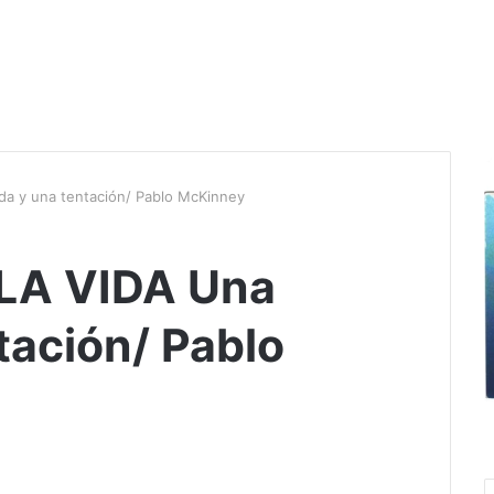
a y una tentación/ Pablo McKinney
LA VIDA Una
tación/ Pablo