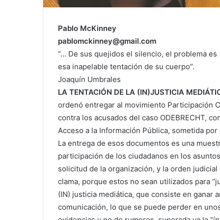
Pablo McKinney
pablomckinney@gmail.com
“… De sus quejidos el silencio, el problema es
esa inapelable tentación de su cuerpo”.
Joaquín Umbrales
LA TENTACIÓN DE LA (IN)JUSTICIA MEDIÁTI
ordenó entregar al movimiento Participación 
contra los acusados del caso ODEBRECHT, como
Acceso a la Información Pública, sometida por
La entrega de esos documentos es una muestra
participación de los ciudadanos en los asuntos
solicitud de la organización, y la orden judic
clama, porque estos no sean utilizados para “judi
(IN) justicia mediática, que consiste en ganar
comunicación, lo que se puede perder en unos 
evidencias y no de rumores, superada ya la “ín