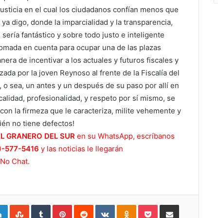
justicia en el cual los ciudadanos confían menos que
ya digo, donde la imparcialidad y la transparencia,
sería fantástico y sobre todo justo e inteligente
tomada en cuenta para ocupar una de las plazas
nera de incentivar a los actuales y futuros fiscales y
zada por la joven Reynoso al frente de la Fiscalía del
”, o sea, un antes y un después de su paso por allí en
icalidad, profesionalidad, y respeto por sí mismo, se
, con la firmeza que le caracteriza, milite vehemente y
én no tiene defectos!
EL GRANERO DEL SUR
en su WhatsApp, escríbanos
)-577-5416
y las noticias le llegarán
 No Chat.
gle+
LinkedIn
StumbleUpon
Tumblr
Pinterest
Reddit
VKontakte
Odnoklassniki
Pocket
Compartir por Correo