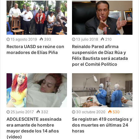
15 agosto 2019
393
13 julio 2018
210
Rectora UASD se reúne con
Reinaldo Pared afirma
moradores de Elías Piña
suspensión de Díaz Rúa y
Félix Bautista será acatada
por el Comité Político
25 junio 2017
332
30 octubre 2020
530
ADOLESCENTE asesinada
Se registran 419 contagios y
era amante de hombre
dos muertes en últimas 24
mayor desde los 14 años
horas
(vídeo)